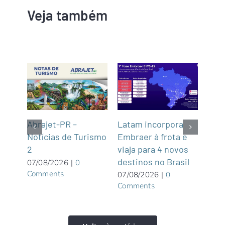
Veja também
Latam incorpora
Tur
gins
Abrajet-PR –
Embraer à frota e
Cas
Notícias de Turismo
viaja para 4 novos
Turí
2
destinos no Brasil
dist
07/08/2026
|
0
Comments
07/08/2026
|
0
06/0
Comments
Com