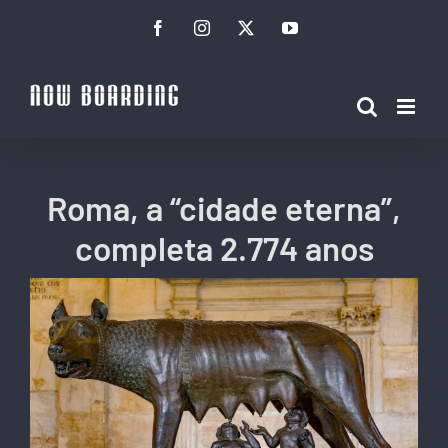
Ir
Facebook
Instagram
Twitter
YouTube
para
o
conteúdo
Roma, a “cidade eterna”,
completa 2.774 anos