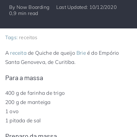
By
Now Boarding
Last Updated: 10/12/2020
0,9 min read
Tags:
receitas
A
receita
de Quiche de queijo
Brie
é do Empório
Santa Genoveva, de Curitiba.
Para a massa
400 g de farinha de trigo
200 g de manteiga
1 ovo
1 pitada de sal
Preparo da massa