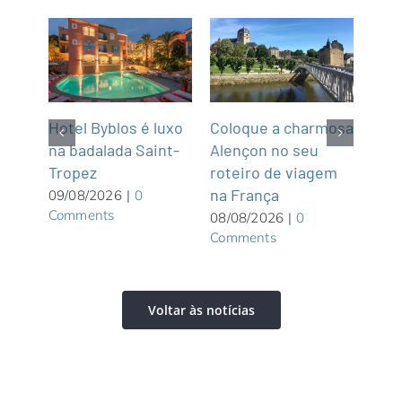
m
Hotel Byblos é luxo
Coloque a charmosa
NCL
na badalada Saint-
Alençon no seu
par
Tropez
roteiro de viagem
Gre
graça
na França
Wate
09/08/2026
|
0
Comments
priv
08/08/2026
|
0
Comments
Bah
08/0
Com
Voltar às notícias