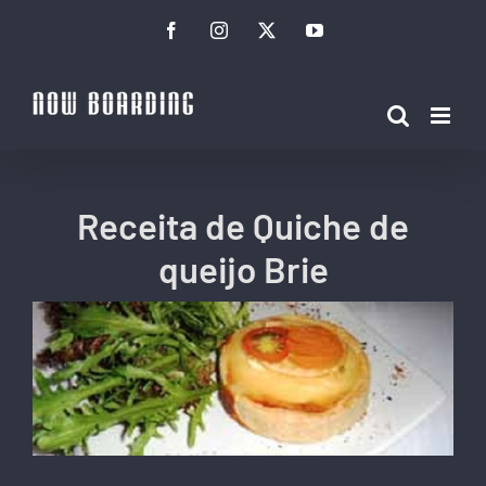
Ir
Facebook
Instagram
Twitter
YouTube
para
o
conteúdo
Receita de Quiche de
queijo Brie