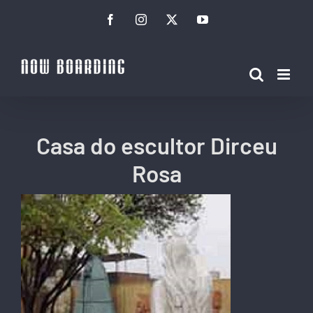
Ir
Facebook
Instagram
Twitter
YouTube
para
o
conteúdo
Casa do escultor Dirceu
Rosa