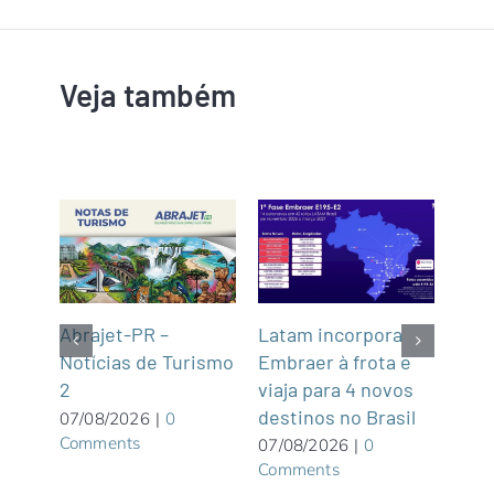
Veja também
Latam incorpora
Tur
gins
Abrajet-PR –
Embraer à frota e
Cas
Notícias de Turismo
viaja para 4 novos
Turí
2
destinos no Brasil
dist
07/08/2026
|
0
Comments
07/08/2026
|
0
06/0
Comments
Com