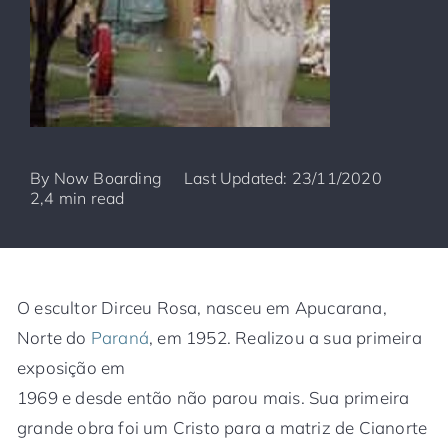
By
Now Boarding
Last Updated: 23/11/2020
2,4 min read
O escultor Dirceu Rosa, nasceu em Apucarana,
Norte do
Paraná
, em 1952. Realizou a sua primeira
exposição em
1969 e desde então não parou mais. Sua primeira
grande obra foi um Cristo para a matriz de Cianorte