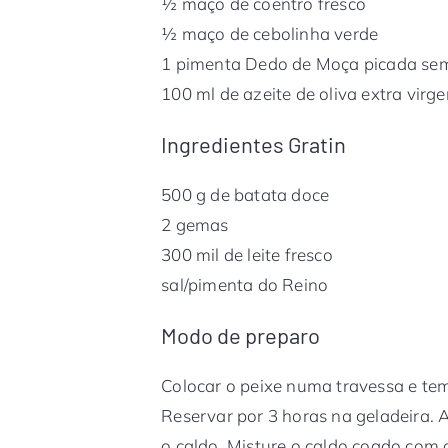
½ maço de coentro fresco
½ maço de cebolinha verde
1 pimenta Dedo de Moça picada se
100 ml de azeite de oliva extra virge
Ingredientes Gratin
500 g de batata doce
2 gemas
300 mil de leite fresco
sal/pimenta do Reino
Modo de preparo
Colocar o peixe numa travessa e tem
Reservar por 3 horas na geladeira. 
o caldo. Misture o caldo coado com o