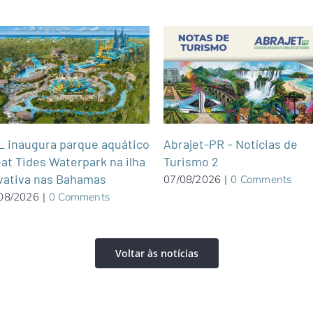
 inaugura parque aquático
Abrajet-PR – Notícias de
at Tides Waterpark na ilha
Turismo 2
vativa nas Bahamas
07/08/2026
|
0 Comments
08/2026
|
0 Comments
Voltar às notícias