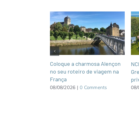
Coloque a charmosa Alençon
 Patacho, em
NCL
no seu roteiro de viagem na
mai Pousada
Gre
França
xclusivo para
pri
08/08/2026
|
0 Comments
08/
0 Comments