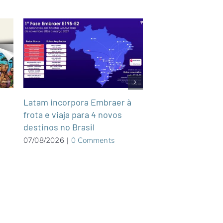
Latam incorpora Embraer à
Turistas têm em 
frota e viaja para 4 novos
Turístico distribu
destinos no Brasil
06/08/2026
|
0 Com
07/08/2026
|
0 Comments