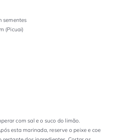
m sementes
m (Picuai)
perar com sal e o suco do limão.
Após esta marinada, reserve o peixe e coe
 restante dos ingredientes. Cortar as