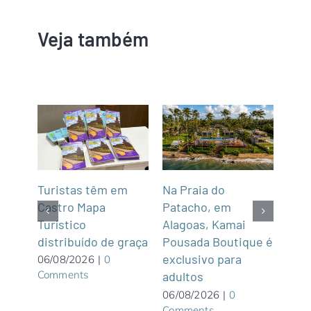
Veja também
mar
Turistas têm em
Na Praia do
Fun’
de,
Castro Mapa
Patacho, em
Roo
Sul
Turístico
Alagoas, Kamai
gas
distribuído de graça
Pousada Boutique é
asi
exclusivo para
roof
06/08/2026
|
0
Comments
adultos
05/0
Com
06/08/2026
|
0
Comments