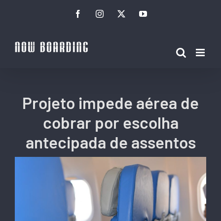
Ir
Facebook
Instagram
Twitter
YouTube
para
o
conteúdo
Projeto impede aérea de
cobrar por escolha
antecipada de assentos