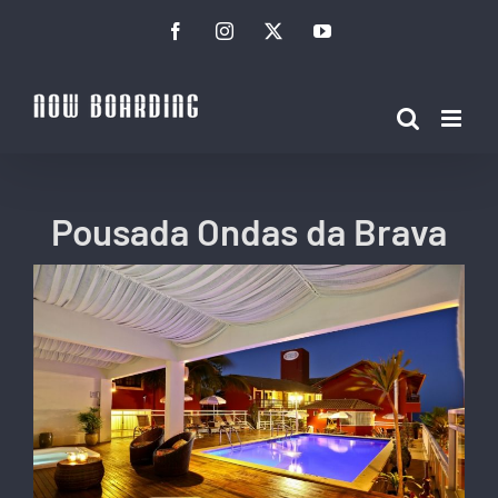
Ir
Facebook
Instagram
Twitter
YouTube
para
o
conteúdo
Pousada Ondas da Brava