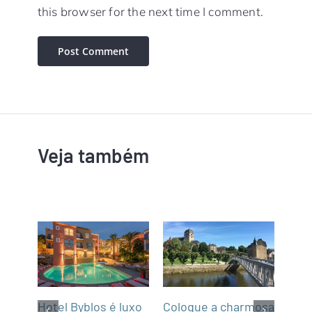
this browser for the next time I comment.
Veja também
m
Hotel Byblos é luxo
Coloque a charmosa
NCL