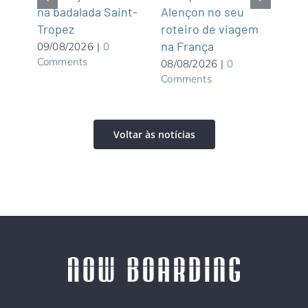
na badalada Saint-
Alençon no seu
par
Tropez
roteiro de viagem
Gre
graça
na França
Wate
09/08/2026
|
0
Comments
priv
08/08/2026
|
0
Comments
Bah
08/0
Com
Voltar às notícias