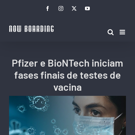
Ir
Facebook
Instagram
Twitter
YouTube
para
o
conteúdo
Pfizer e BioNTech iniciam
fases finais de testes de
vacina