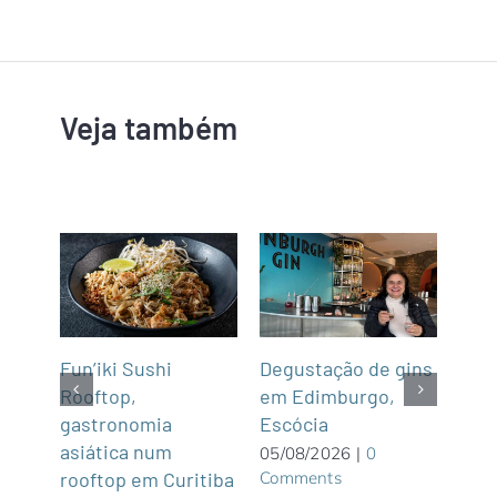
Veja também
Cru
Fun’iki Sushi
Degustação de gins
trav
Rooftop,
em Edimburgo,
Arg
gastronomia
Escócia
 são
lago
asiática num
05/08/2026
|
0
Comments
bos
rooftop em Curitiba