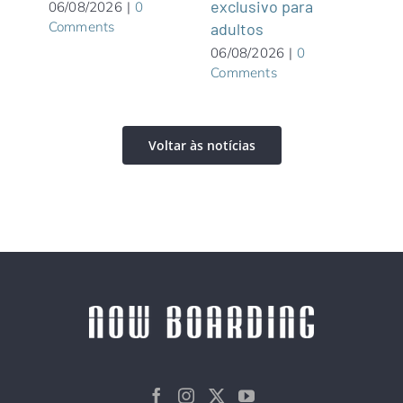
exclusivo para
roof
06/08/2026
|
0
Comments
adultos
05/0
Com
06/08/2026
|
0
Comments
Voltar às notícias