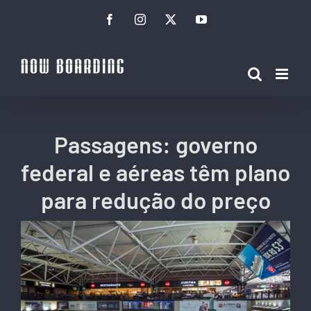
Ir
Facebook
Instagram
Twitter
YouTube
para
o
conteúdo
Passagens: governo
federal e aéreas têm plano
para redução do preço