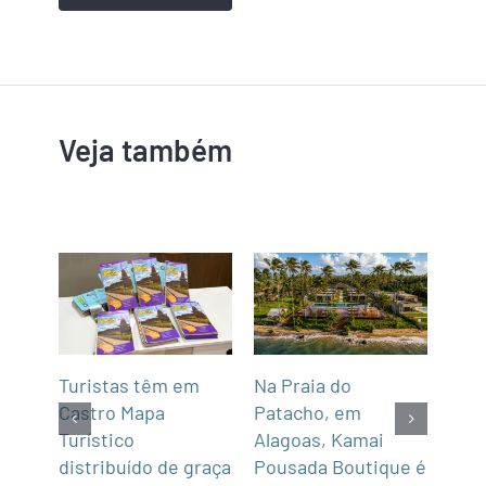
Veja também
mar
Turistas têm em
Na Praia do
Fun’
de,
Castro Mapa
Patacho, em
Roo
Sul
Turístico
Alagoas, Kamai
gas
distribuído de graça
Pousada Boutique é
asi