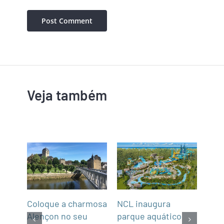
Veja também
Coloque a charmosa
NCL inaugura
Abra
Alençon no seu
parque aquático
Not