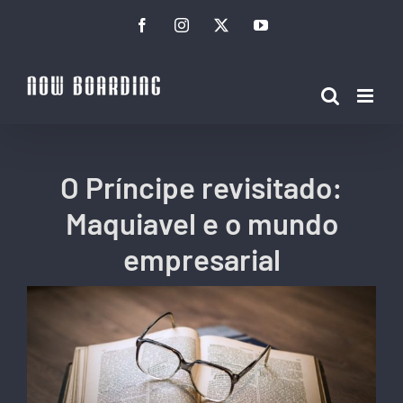
Ir
Facebook
Instagram
Twitter
YouTube
para
o
conteúdo
O Príncipe revisitado:
Maquiavel e o mundo
empresarial