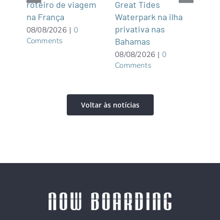
roteiro de viagem
Great Tides
2
na França
ue é
Waterpark na ilha
07/0
Com
privativa nas
08/08/2026
|
0
Comments
Bahamas
08/08/2026
|
0
Comments
Voltar às notícias