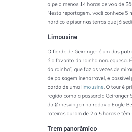
a pelo menos 14 horas de voo de S
Nesta reportagem, você conhece 5 ma
nórdico e pisar nas terras que já se
Limousine
O fiorde de Geiranger é um dos pat
é o favorito da rainha norueguesa. É 
da rainha”, que faz as vezes de mir
de paisagem inenarrável, é possível p
bordo de uma
limousine
. O tour é p
região como a passarela Geiranger 
da Ørnesvingen na rodovia Eagle Ben
roteiros duram de 2 a 5 horas e tê
Trem panorâmico