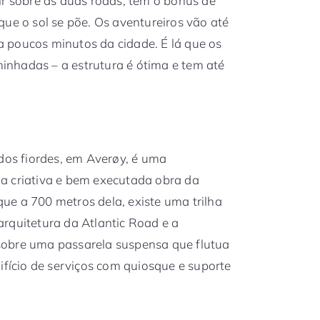
ir sobre as duas rodas, tem o bônus de
que o sol se põe. Os aventureiros vão até
 poucos minutos da cidade. É lá que os
nhadas – a estrutura é ótima e tem até
 dos fiordes, em Averøy, é uma
a criativa e bem executada obra da
e a 700 metros dela, existe uma trilha
rquitetura da Atlantic Road e a
sobre uma passarela suspensa que flutua
ifício de serviços com quiosque e suporte