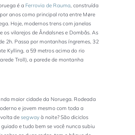
oruega é a
Ferrovia de Rauma
, construída
 por anos como principal rota entre Møre
ega. Hoje, modernos trens com janelas
 os vilarejos de Åndalsnes e Dombås. As
de 2h. Passa por montanhas íngremes, 32
te Kylling, a 59 metros acima do rio
parede Troll), a parede de montanha
egunda maior cidade da Noruega. Rodeada
moderno e jovem mesmo com toda a
 volta de
segway
à noite? São diciclos
é guiado e tudo bem se você nunca subiu