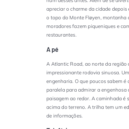
num desses antes. Além de se divert
apreciar o charme da cidade depois 
o topo do Monte Fløyen, montanha a
moradores fazem piqueniques e cami
restaurantes.
A pé
A Atlantic Road, ao norte da região
impressionante rodovia sinuosa. Um
engenharia. O que poucos sabem é qu
paralela para admirar a engenhosa a
paisagem ao redor. A caminhada é 
acima do terreno. A trilha tem um ed
de informações.