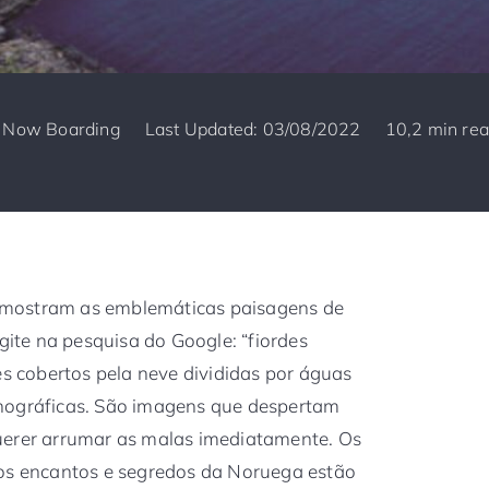
y
Now Boarding
Last Updated: 03/08/2022
10,2 min re
 mostram as emblemáticas paisagens de
igite na pesquisa do Google: “fiordes
 cobertos pela neve divididas por águas
nográficas. São imagens que despertam
uerer arrumar as malas imediatamente. Os
ros encantos e segredos da Noruega estão