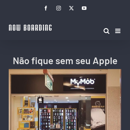
Ir
Facebook
Instagram
Twitter
YouTube
para
o
conteúdo
Não fique sem seu Apple