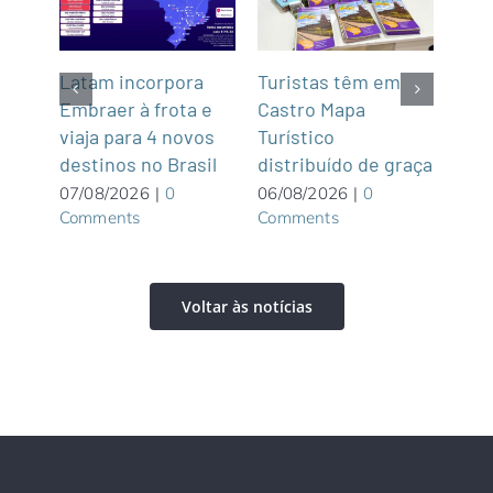
z
Latam incorpora
Turistas têm em
Na P
Embraer à frota e
Castro Mapa
Pat
e
viaja para 4 novos
Turístico
Ala
destinos no Brasil
distribuído de graça
Pou
excl
07/08/2026
|
0
06/08/2026
|
0
Comments
Comments
adu
06/0
Com
Voltar às notícias