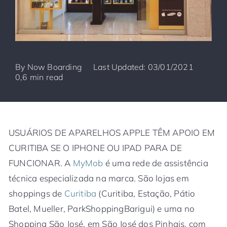
By
Now Boarding
Last Updated: 03/01/2021
0,6 min read
USUÁRIOS DE APARELHOS APPLE TÊM APOIO EM
CURITIBA SE O IPHONE OU IPAD PARA DE
FUNCIONAR. A
MyMob
é uma rede de assistência
técnica especializada na marca. São lojas em
shoppings de
Curitiba
(Curitiba, Estação, Pátio
Batel, Mueller, ParkShoppingBarigui) e uma no
Shopping São José, em São José dos Pinhais, com