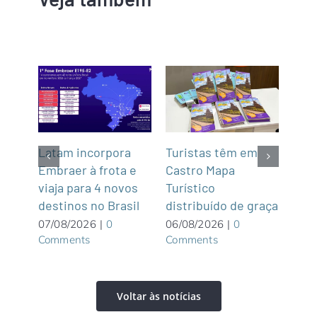
z
Latam incorpora
Turistas têm em
Na P
Embraer à frota e
Castro Mapa
Pat
e
viaja para 4 novos
Turístico
Ala
destinos no Brasil
distribuído de graça
Pou
excl
07/08/2026
|
0
06/08/2026
|
0
Comments
Comments
adu
06/0
Com
Voltar às notícias