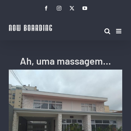
Ir
Facebook
Instagram
Twitter
YouTube
para
o
conteúdo
Ah, uma massagem…