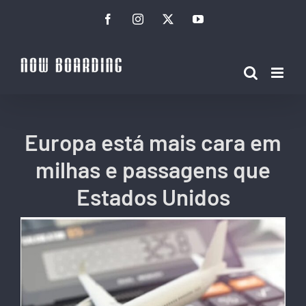
Ir
Facebook
Instagram
Twitter
YouTube
para
o
conteúdo
Europa está mais cara em
milhas e passagens que
Estados Unidos