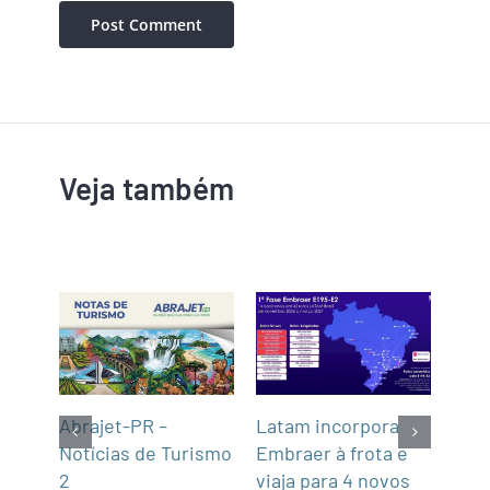
Veja também
Latam incorpora
Tur
gins
Abrajet-PR –
Embraer à frota e
Cas
Notícias de Turismo
viaja para 4 novos
Turí
2