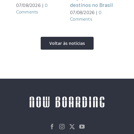
destinos no Brasil
dist
07/08/2026
|
0
Comments
07/08/2026
|
0
06/0
Comments
Com
Voltar às notícias