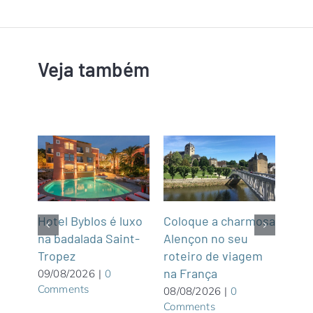
Veja também
m
Hotel Byblos é luxo
Coloque a charmosa
NCL
na badalada Saint-
Alençon no seu
par
Tropez
roteiro de viagem
Gre
graça
na França
Wate
09/08/2026
|
0
Comments
priv
08/08/2026
|
0
Comments
Bah