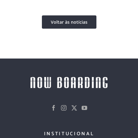
08/0
Com
Voltar às notícias
INSTITUCIONAL