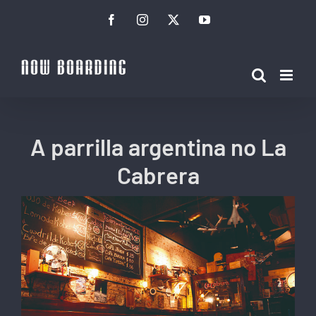
Ir
Facebook
Instagram
Twitter
YouTube
para
o
conteúdo
A parrilla argentina no La
Cabrera