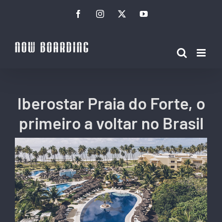
Ir
Facebook
Instagram
Twitter
YouTube
para
o
conteúdo
Iberostar Praia do Forte, o
primeiro a voltar no Brasil