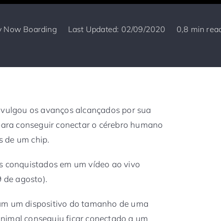
y
Now Boarding
Last Updated: 02/09/2020
0,8 min rea
vulgou os avanços alcançados por sua
 para conseguir conectar o cérebro humano
 de um chip.
os conquistados em um vídeo ao vivo
9 de agosto).
ram um dispositivo do tamanho de uma
nimal conseguiu ficar conectado a um