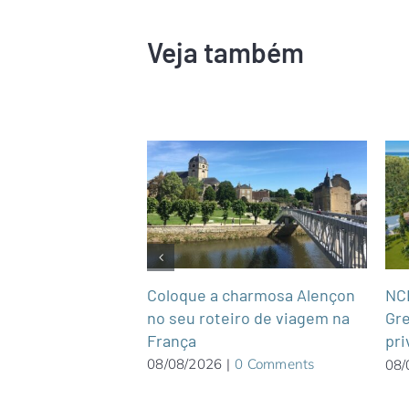
Veja também
Coloque a charmosa Alençon
 Patacho, em
NCL
no seu roteiro de viagem na
mai Pousada
Gre
França
xclusivo para
pri
08/08/2026
|
0 Comments
08/
0 Comments