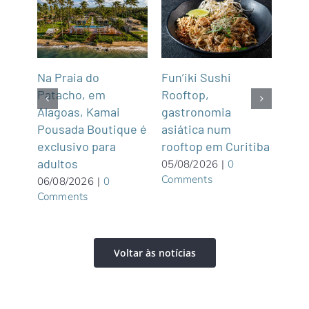
Na Praia do
Fun’iki Sushi
Deg
após
Patacho, em
Rooftop,
em 
cas
Alagoas, Kamai
gastronomia
Esc
ula
Pousada Boutique é
asiática num
05/0
Com
exclusivo para
rooftop em Curitiba
adultos
05/08/2026
|
0
Comments
06/08/2026
|
0
Comments
Voltar às notícias