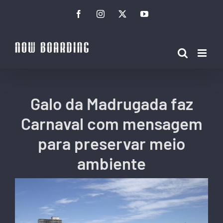
Ir
Facebook
Instagram
Twitter
YouTube
para
o
conteúdo
Galo da Madrugada faz
Carnaval com mensagem
para preservar meio
ambiente