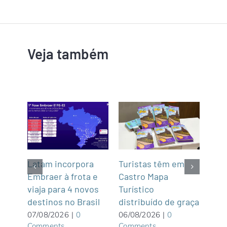
Veja também
z
Latam incorpora
Turistas têm em
Na P
Embraer à frota e
Castro Mapa
Pat
e
viaja para 4 novos
Turístico
Ala
destinos no Brasil
distribuído de graça
Pou
excl
07/08/2026
|
0
06/08/2026
|
0
Comments
Comments