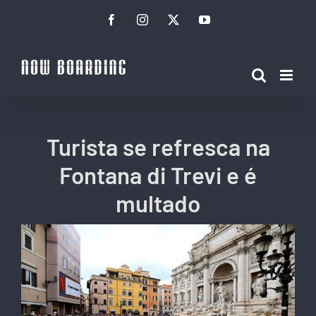
Ir
Facebook
Instagram
Twitter
YouTube
para
o
conteúdo
Turista se refresca na
Fontana di Trevi e é
multado