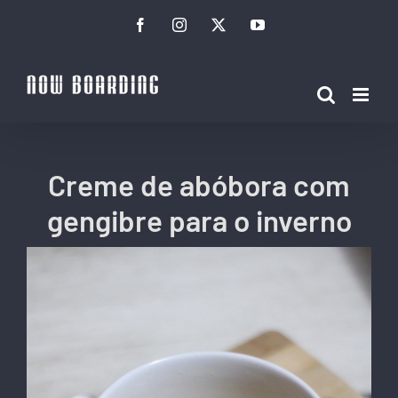
Ir
Facebook
Instagram
Twitter
YouTube
para
o
conteúdo
Creme de abóbora com
gengibre para o inverno