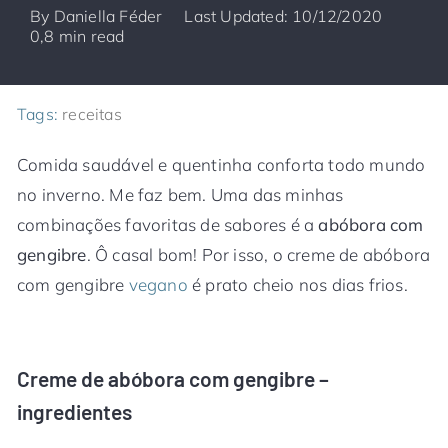
By
Daniella Féder
Last Updated: 10/12/2020
0,8 min read
Tags:
receitas
Comida saudável e quentinha conforta todo mundo
no inverno. Me faz bem. Uma das minhas
combinações favoritas de sabores é a
abóbora com
gengibre
. Ô casal bom! Por isso, o creme de abóbora
com gengibre
vegano
é prato cheio nos dias frios.
Creme de abóbora com gengibre –
ingredientes