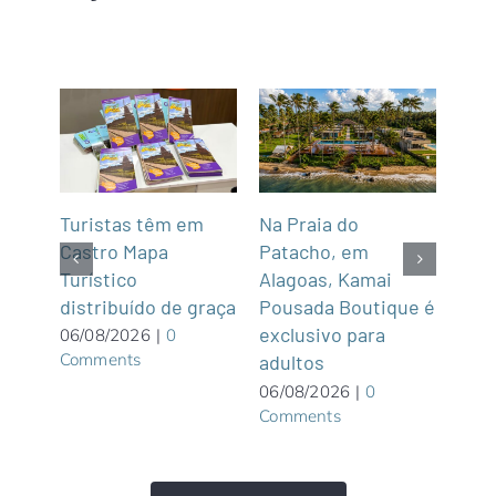
mar
Turistas têm em
Na Praia do
Fun’
de,
Castro Mapa
Patacho, em
Roo
Sul
Turístico
Alagoas, Kamai
gas
distribuído de graça
Pousada Boutique é
asi
exclusivo para
roof
06/08/2026
|
0
Comments
adultos
05/0
Com
06/08/2026
|
0
Comments