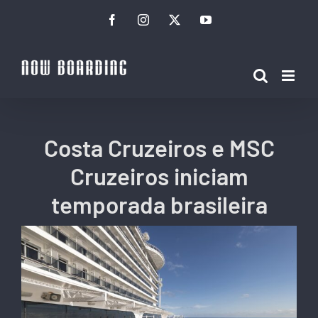
Ir
Facebook
Instagram
Twitter
YouTube
para
o
conteúdo
Costa Cruzeiros e MSC
Cruzeiros iniciam
temporada brasileira