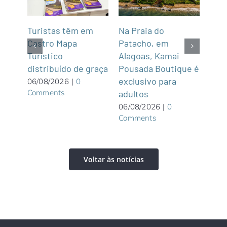
mar
Turistas têm em
Na Praia do
Fun’
de,
Castro Mapa
Patacho, em
Roo
Sul
Turístico
Alagoas, Kamai
gas
distribuído de graça
Pousada Boutique é
asi
exclusivo para
roof
06/08/2026
|
0
Comments
adultos
05/0
Com
06/08/2026
|
0
Comments
Voltar às notícias