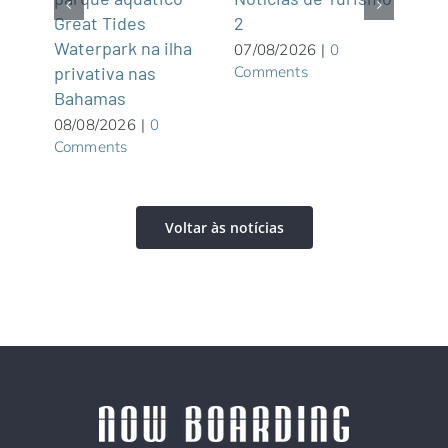
viaj
Great Tides
2
dest
Waterpark na ilha
07/08/2026
|
0
Comments
tiba
privativa nas
07/0
Com
Bahamas
08/08/2026
|
0
Comments
Voltar às notícias