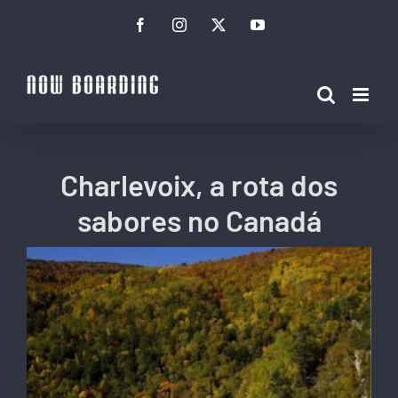
Ir
Facebook
Instagram
Twitter
YouTube
para
o
conteúdo
Charlevoix, a rota dos
sabores no Canadá