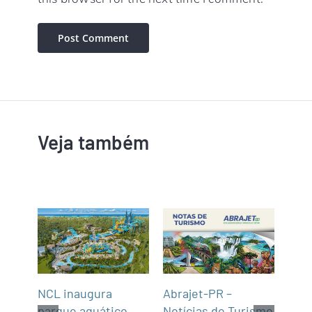
Veja também
Lat
NCL inaugura
Abrajet-PR –
Embr
parque aquático
Notícias de Turismo