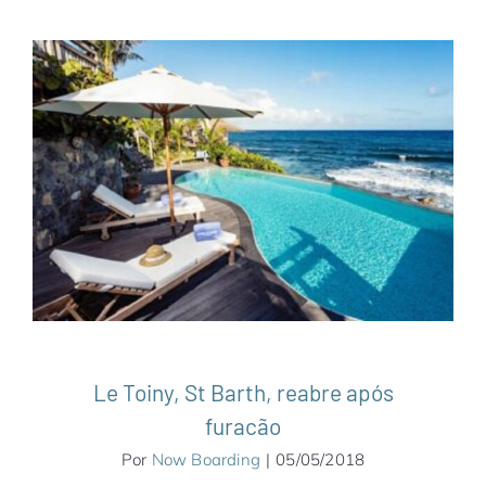
Le Toiny, St Barth, reabre após furacão
Caribe
Hotéis & Resorts
Notícias
St Barth
Le Toiny, St Barth, reabre após
furacão
Por
Now Boarding
|
05/05/2018