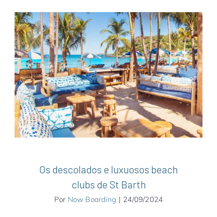
Os descolados e luxuosos beach clubs de
St Barth
Caribe
Notícias
St Barth
Os descolados e luxuosos beach
clubs de St Barth
Por
Now Boarding
|
24/09/2024