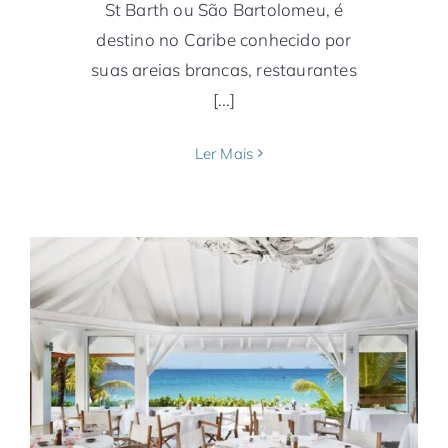
St Barth ou São Bartolomeu, é
destino no Caribe conhecido por
suas areias brancas, restaurantes
[...]
Ler Mais
12 chefs estrelados participam do
Festival Gourmet de St Barth
Caribe
Gastronomia
Notícias
St Barth