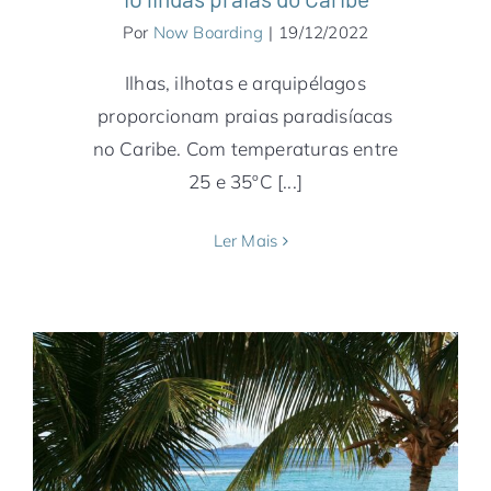
Por
Now Boarding
|
19/12/2022
Ilhas, ilhotas e arquipélagos
proporcionam praias paradisíacas
no Caribe. Com temperaturas entre
25 e 35ºC [...]
Ler Mais
2 praias paradisíacas em St Barth