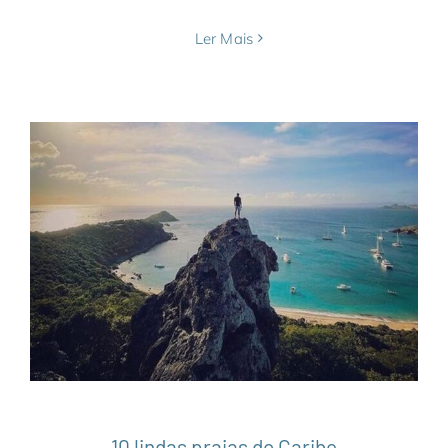
Ler Mais
10 lindas praias do Caribe
América Central
Bahamas
Barbados
Belize
Bermuda
Bonaire
Caribe
Curaçao
Destaques
Ilhas Virgens Americanas
Jamaica
Notícias
São Cristóvão e Névis
St Barth
10 lindas praias do Caribe