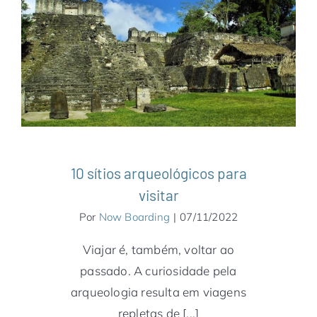
10 sítios arqueológicos para visitar
América do Sul
Ásia
Camboja
Destaques
Egito
Europa
Grécia
Israel
Itália
Jordânia
Notícias
Oriente Médio
Peru
Turquia
Uzbequistão
10 sítios arqueológicos para
visitar
Por
Now Boarding
|
07/11/2022
Viajar é, também, voltar ao
passado. A curiosidade pela
arqueologia resulta em viagens
repletas de [...]