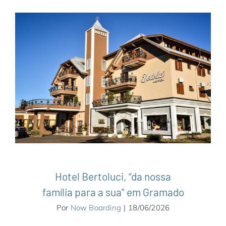
Hotel Bertoluci, “da nossa família para a
sua” em Gramado
América do Sul
Brasil
Gramado
Hotéis &
Resorts
Notícias
Rio Grande do Sul
Serra
Gaúcha
Hotel Bertoluci, “da nossa
família para a sua” em Gramado
Por
Now Boarding
|
18/06/2026