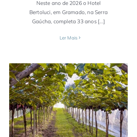
Neste ano de 2026 o Hotel
Bertoluci, em Gramado, na Serra
Gaúcha, completa 33 anos [...]
Ler Mais
Outono e inverno em Caxias do Sul:
desconto no Travel Inn
América do Sul
Brasil
Hotéis & Resorts
Notícias
Rio Grande do Sul
Serra Gaúcha