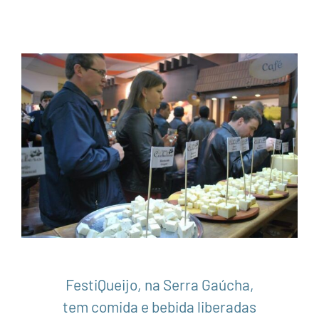
FestiQueijo, na Serra Gaúcha, tem
comida e bebida liberadas
América do Sul
Brasil
Gastronomia
Notícias
Rio Grande do Sul
Serra Gaúcha
FestiQueijo, na Serra Gaúcha,
tem comida e bebida liberadas