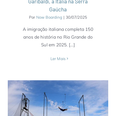
Garibaldi, a Itália na Serra
Gaúcha
Por
Now Boarding
|
30/07/2025
A imigração italiana completa 150
anos de história no Rio Grande do
Sul em 2025. [...]
Ler Mais
Chapada dos Guimarães, Foz e Caxias do
Sul, 3 hotéis para as férias de julho