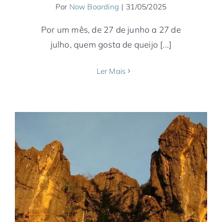
Por
Now Boarding
|
31/05/2025
Por um mês, de 27 de junho a 27 de
julho, quem gosta de queijo [...]
Ler Mais
5 cidades no Brasil para aventura em
atividades radicais
América do Sul
Brasil
Minas Gerais
Notícias
Rio de Janeiro
Rio Grande do Sul
São Paulo
Serra Gaúcha
Tocantins