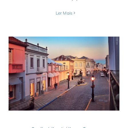
Ler Mais
Garibaldi, a Itália na Serra Gaúcha
América do Sul
Brasil
Notícias
Rio Grande do
Sul
Serra Gaúcha