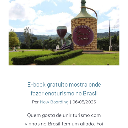
E-book gratuito mostra onde fazer
enoturismo no Brasil
América do Sul
Bahia
Brasil
Minas Gerais
Notícias
Paraná
Pernambuco
Rio Grande do
Sul
São Paulo
Serra Gaúcha
E-book gratuito mostra onde
fazer enoturismo no Brasil
Por
Now Boarding
|
06/05/2026
Quem gosta de unir turismo com
vinhos no Brasil tem um aliado. Foi