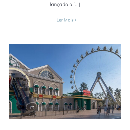
lançado o [...]
Ler Mais
Após 2 anos fechado, Mundo a Vapor
reabre com mais tecnologia
América do Sul
Brasil
Notícias
Rio Grande do
Sul
Serra Gaúcha