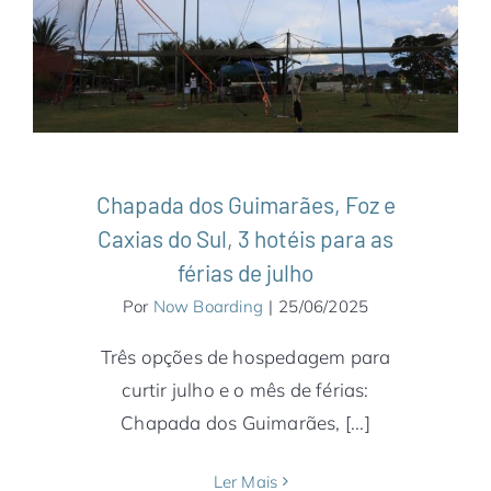
América do Sul
Brasil
Foz do Iguaçu
Hotéis &
Resorts
Mato Grosso
Notícias
Paraná
Rio
Grande do Sul
Serra Gaúcha
Chapada dos Guimarães, Foz e
Caxias do Sul, 3 hotéis para as
férias de julho
Por
Now Boarding
|
25/06/2025
Três opções de hospedagem para
curtir julho e o mês de férias:
Chapada dos Guimarães, [...]
Ler Mais