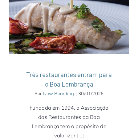
Três restaurantes entram para o Boa
Lembrança
América do Sul
Brasil
Gastronomia
Notícias
Rio de Janeiro
Rio Grande do Sul
São Paulo
Serra Gaúcha
Três restaurantes entram para
o Boa Lembrança
Por
Now Boarding
|
30/01/2026
Fundada em 1994, a Associação
dos Restaurantes da Boa
Lembrança tem o propósito de
valorizar [...]