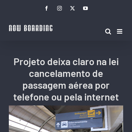
Ir
Facebook
Instagram
Twitter
YouTube
para
o
conteúdo
Projeto deixa claro na lei
cancelamento de
passagem aérea por
telefone ou pela internet