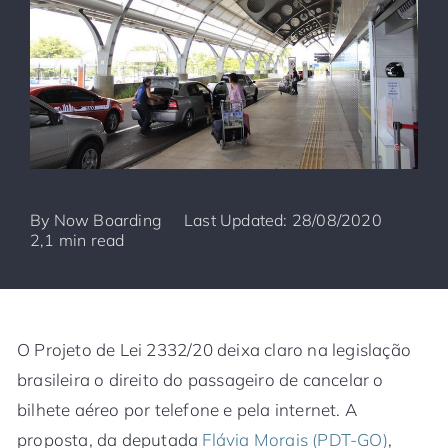
By
Now Boarding
Last Updated: 28/08/2020
2,1 min read
O Projeto de Lei 2332/20 deixa claro na legislação
brasileira o direito do passageiro de cancelar o
bilhete aéreo por telefone e pela internet. A
proposta, da deputada
Flávia Morais (PDT-GO)
,