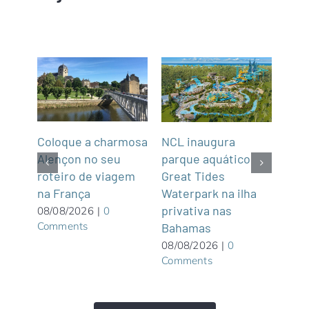
Coloque a charmosa
NCL inaugura
Abra
Alençon no seu
parque aquático
Not
roteiro de viagem
Great Tides
2
na França
ue é
Waterpark na ilha
07/0
Com
privativa nas
08/08/2026
|
0
Comments
Bahamas
08/08/2026
|
0
Comments