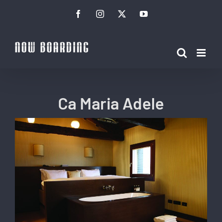
Ir
Facebook
Instagram
Twitter
YouTube
para
o
conteúdo
Ca Maria Adele