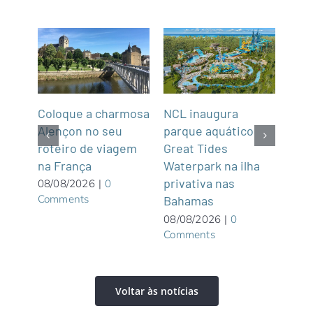
Coloque a charmosa
NCL inaugura
Abra
Alençon no seu
parque aquático
Not
roteiro de viagem
Great Tides
2
na França
ue é
Waterpark na ilha
07/0
Com
privativa nas
08/08/2026
|
0
Comments
Bahamas
08/08/2026
|
0
Comments
Voltar às notícias