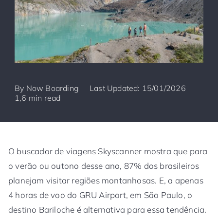
By
Now Boarding
Last Updated: 15/01/2026
1,6 min read
O buscador de viagens Skyscanner mostra que para
o verão ou outono desse ano, 87% dos brasileiros
planejam visitar regiões montanhosas. E, a apenas
4 horas de voo do GRU Airport, em São Paulo, o
destino Bariloche é alternativa para essa tendência.