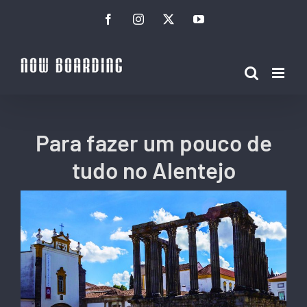
Ir
Facebook
Instagram
Twitter
YouTube
para
o
conteúdo
Para fazer um pouco de
tudo no Alentejo