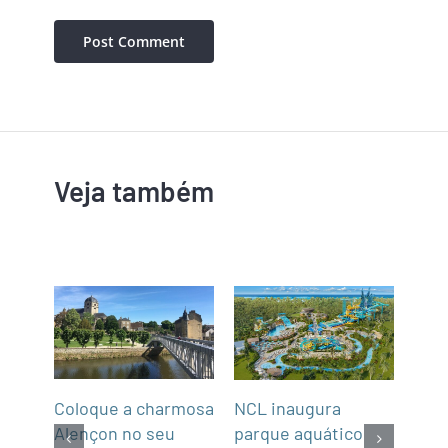
Veja também
Coloque a charmosa
NCL inaugura
Abra
Alençon no seu
parque aquático
Not