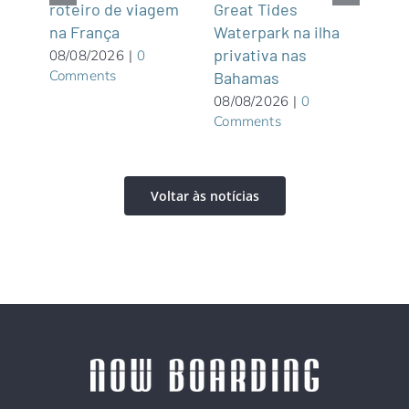
roteiro de viagem
Great Tides
2
na França
ue é
Waterpark na ilha
07/0
Com
privativa nas
08/08/2026
|
0
Comments
Bahamas
08/08/2026
|
0
Comments
Voltar às notícias