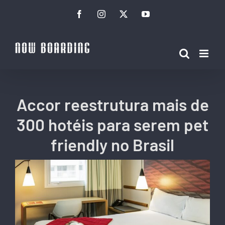
Ir
Facebook
Instagram
Twitter
YouTube
para
o
conteúdo
Accor reestrutura mais de
300 hotéis para serem pet
friendly no Brasil