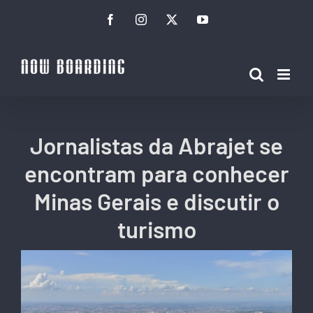
Ir
Facebook
Instagram
Twitter
YouTube
para
o
conteúdo
Jornalistas da Abrajet se
encontram para conhecer
Minas Gerais e discutir o
turismo