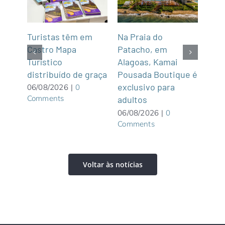
mar
Turistas têm em
Na Praia do
Fun’
de,
Castro Mapa
Patacho, em
Roo
Sul
Turístico
Alagoas, Kamai
gas
distribuído de graça
Pousada Boutique é
asi
exclusivo para
roof
06/08/2026
|
0
Comments
adultos
05/0
Com
06/08/2026
|
0
Comments
Voltar às notícias