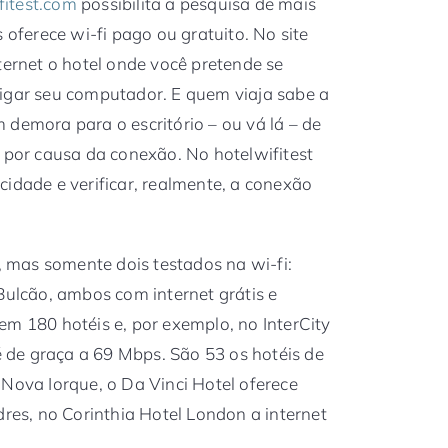
itest.com
possibilita a pesquisa de mais
 oferece wi-fi pago ou gratuito. No site
ternet o hotel onde você pretende se
ligar seu computador. E quem viaja sabe a
 demora para o escritório – ou vá lá – de
o por causa da conexão. No hotelwifitest
cidade e verificar, realmente, a conexão
a, mas somente dois testados na wi-fi:
Bulcão, ambos com internet grátis e
em 180 hotéis e, por exemplo, no InterCity
 é de graça a 69 Mbps. São 53 os hotéis de
 Nova Iorque, o Da Vinci Hotel oferece
dres, no Corinthia Hotel London a internet