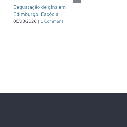
Cruce Andino faz 
Degustação de gins em
Chile-Argentina e
Edimburgo, Escócia
vulcões e bosque
05/08/2026
|
1 Comment
04/08/2026
|
0 Com