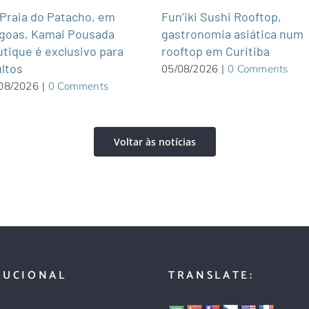
Praia do Patacho, em
Fun’iki Sushi Rooftop,
goas, Kamai Pousada
gastronomia asiática num
tique é exclusivo para
rooftop em Curitiba
ltos
05/08/2026
|
0 Comments
08/2026
|
0 Comments
Voltar às notícias
TUCIONAL
TRANSLATE: