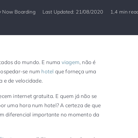
y
Now Boarding
Last Updated: 21/08/2020
1,4 min rea
ectados do mundo. E numa
viagem
, não é
 hospedar-se num
hotel
que forneça uma
a e de velocidade.
ecem internet gratuita. E quem já não se
 por uma hora num hotel? A certeza de que
é um diferencial importante no momento da