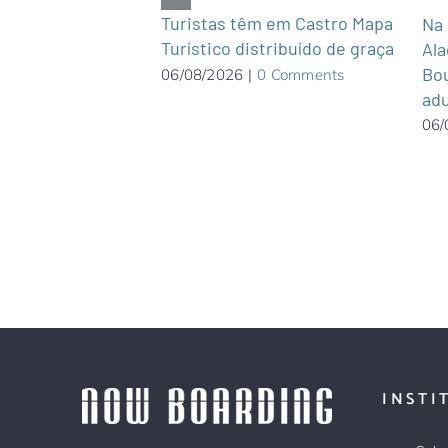
 Belmar em Campo
Turistas têm em Castro Mapa
Na 
o Grosso do Sul
Turístico distribuído de graça
Ala
Bou
0 Comments
06/08/2026
|
0 Comments
adu
06/
INSTI