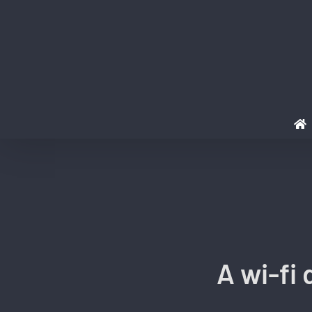
Ir
para
o
conteúdo
A wi-fi