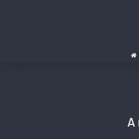
Ir
para
o
conteúdo
A 