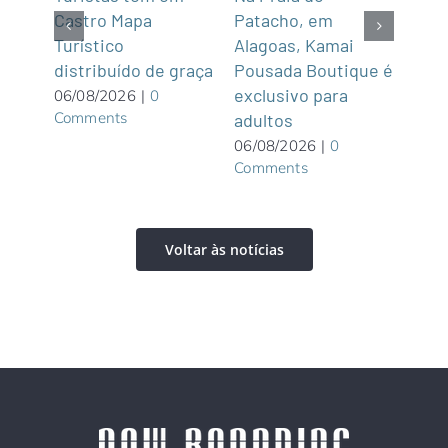
de,
Castro Mapa
Patacho, em
Roo
Sul
Turístico
Alagoas, Kamai
gas
distribuído de graça
Pousada Boutique é
asi
exclusivo para
roof
06/08/2026
|
0
Comments
adultos
05/0
Com
06/08/2026
|
0
Comments
Voltar às notícias