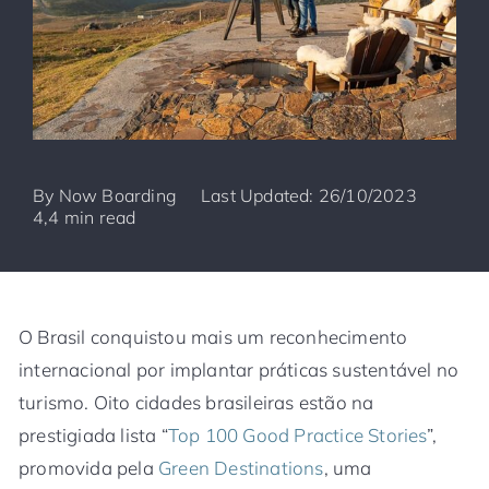
By
Now Boarding
Last Updated: 26/10/2023
4,4 min read
O Brasil conquistou mais um reconhecimento
internacional por implantar práticas sustentável no
turismo. Oito cidades brasileiras estão na
prestigiada lista “
Top 100 Good Practice Stories
”,
promovida pela
Green Destinations
, uma