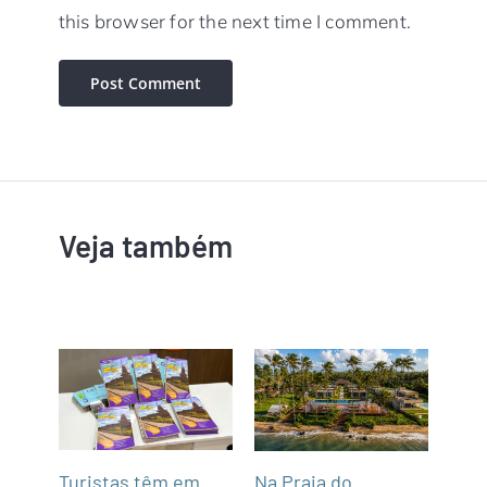
this browser for the next time I comment.
Veja também
mar
Turistas têm em
Na Praia do
Fun’