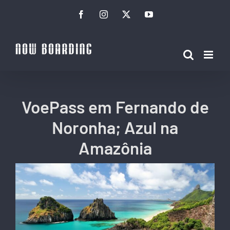
Ir
Facebook
Instagram
Twitter
YouTube
para
o
conteúdo
VoePass em Fernando de
Noronha; Azul na
Amazônia