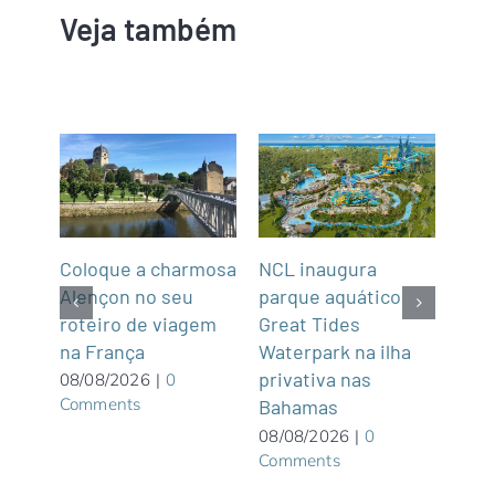
Veja também
Coloque a charmosa
NCL inaugura
Abra
Alençon no seu
parque aquático
Not
roteiro de viagem
Great Tides
2
na França
ue é
Waterpark na ilha
07/0
Com
privativa nas
08/08/2026
|
0
Comments
Bahamas
08/08/2026
|
0
Comments