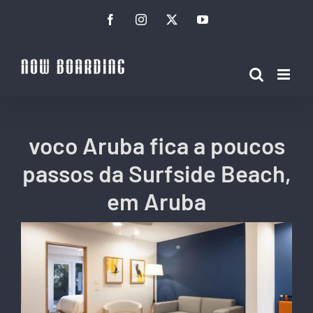
Ir
Facebook
Instagram
Twitter
YouTube
para
o
conteúdo
voco Aruba fica a poucos
passos da Surfside Beach,
em Aruba