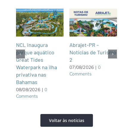
Lat
NCL inaugura
Abrajet-PR –
Embr
parque aquático
Notícias de Turismo
viaj
Great Tides
2
dest
Waterpark na ilha
07/08/2026
|
0
Comments
tiba
privativa nas
07/0
Com
Bahamas
08/08/2026
|
0
Comments
Voltar às notícias