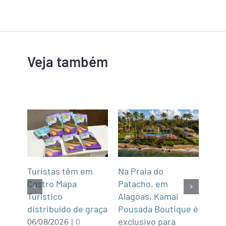
Veja também
mar
Turistas têm em
Na Praia do
Fun’
de,
Castro Mapa
Patacho, em
Roo
Sul
Turístico
Alagoas, Kamai
gas
distribuído de graça
Pousada Boutique é
asi
exclusivo para
roof
06/08/2026
|
0