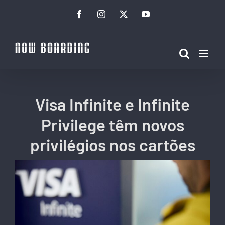
Ir
Facebook
Instagram
Twitter
YouTube
para
o
conteúdo
Visa Infinite e Infinite
Privilege têm novos
privilégios nos cartões