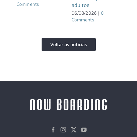
Comments
adultos
05/0
Com
06/08/2026
|
0
Comments
Voltar às notícias