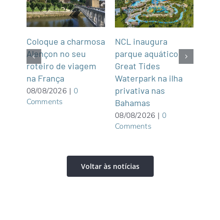
Coloque a charmosa
NCL inaugura
Abra
Alençon no seu
parque aquático
Not
roteiro de viagem
Great Tides
2
na França
ue é
Waterpark na ilha
07/0
Com
privativa nas
08/08/2026
|
0
Comments
Bahamas
08/08/2026
|
0
Comments
Voltar às notícias