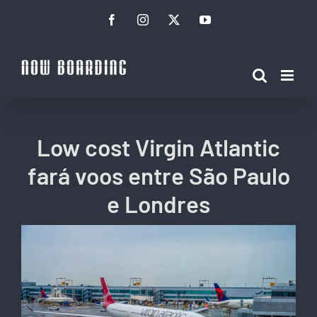
Ir
Facebook
Instagram
Twitter
YouTube
para
o
conteúdo
Low cost Virgin Atlantic
fará voos entre São Paulo
e Londres