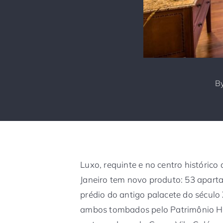
B
Luxo, requinte e no centro histórico 
Janeiro tem novo produto: 53 apart
prédio do antigo palacete do século 
ambos tombados pelo Patrimônio His