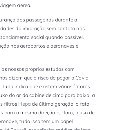
viagem aérea.
urança dos passageiros durante a
idades da imigração sem contato nos
stanciamento social quando possível,
zação nos aeroportos e aeronaves e
e os nossos próprios estudos com
os dizem que o risco de pegar a Covid-
Tudo indica que existem vários fatores
luxo do ar da cabine de cima para baixo, a
s filtros
Hepa
de última geração, o fato
s para a mesma direção e, claro, o uso de
aeronave, tudo isso tem um papel
avid Powell, conselheiro médico da Iata.