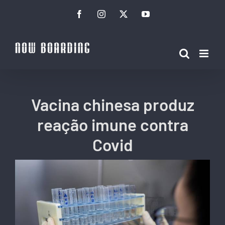
Ir
Facebook
Instagram
Twitter
YouTube
para
o
conteúdo
Vacina chinesa produz
reação imune contra
Covid