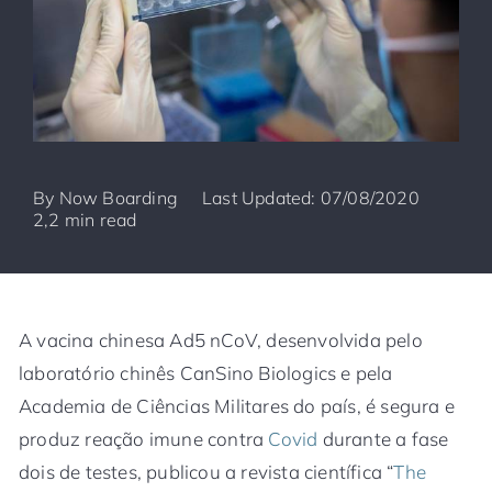
By
Now Boarding
Last Updated: 07/08/2020
2,2 min read
A vacina chinesa Ad5 nCoV, desenvolvida pelo
laboratório chinês CanSino Biologics e pela
Academia de Ciências Militares do país, é segura e
produz reação imune contra
Covid
durante a fase
dois de testes, publicou a revista científica “
The