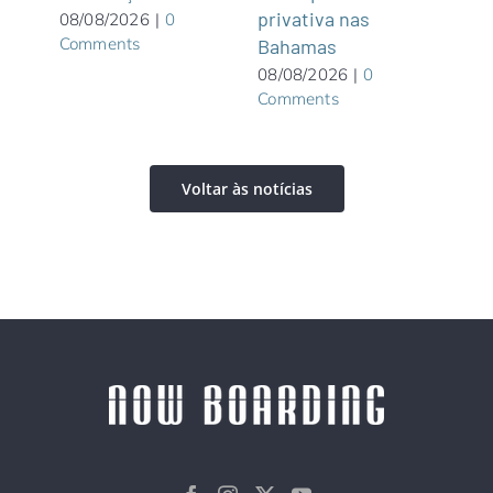
Com
privativa nas
08/08/2026
|
0
Comments
Bahamas
08/08/2026
|
0
Comments
Voltar às notícias