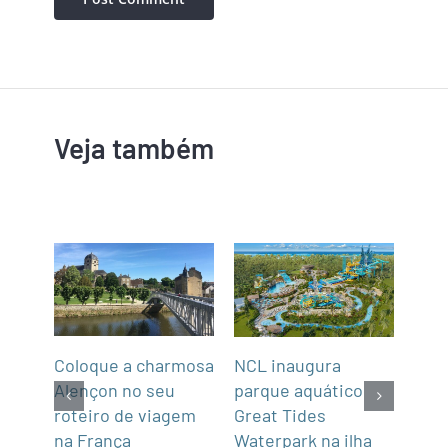
Veja também
Coloque a charmosa
NCL inaugura
Abra
Alençon no seu
parque aquático
Not
roteiro de viagem
Great Tides
2
na França
ue é
Waterpark na ilha
07/0