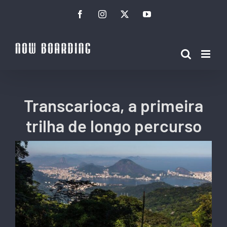
Ir
Facebook
Instagram
Twitter
YouTube
para
o
conteúdo
Transcarioca, a primeira
trilha de longo percurso