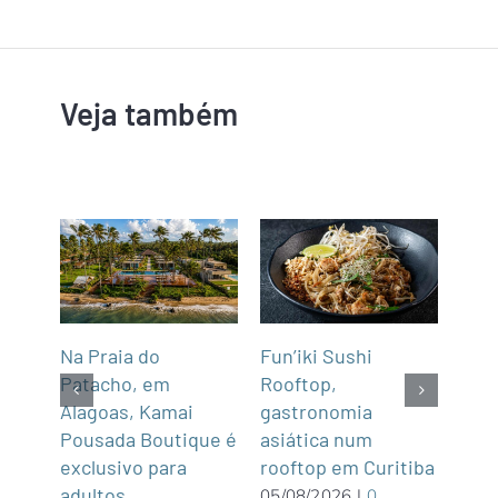
Veja também
Na Praia do
Fun’iki Sushi
Deg
após
Patacho, em
Rooftop,
em 
cas
Alagoas, Kamai
gastronomia
Esc
ula
Pousada Boutique é
asiática num
05/0
Com
exclusivo para
rooftop em Curitiba
adultos
05/08/2026
|
0