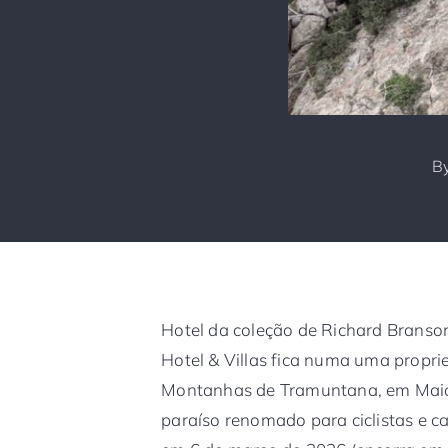
B
Hotel da coleção de Richard Branson
Hotel & Villas fica numa uma propri
Montanhas de Tramuntana, em Maio
paraíso renomado para ciclistas e c