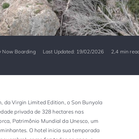
y
Now Boarding
Last Updated: 19/02/2026
2,4 min rea
, da Virgin Limited Edition, o Son Bunyola
edade privada de 328 hectares nas
rca, Patrimônio Mundial da Unesco, um
aminhantes. O hotel inicia sua temporada