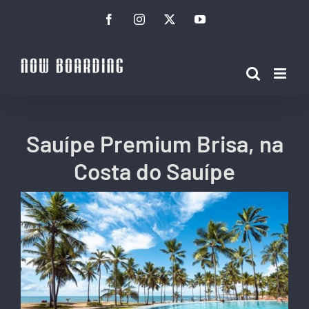
Ir
Facebook
Instagram
Twitter
YouTube
para
o
conteúdo
Sauípe Premium Brisa, na
Costa do Sauípe