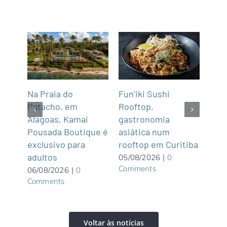
Na Praia do
Fun’iki Sushi
Deg
após
Patacho, em
Rooftop,
em 
cas
Alagoas, Kamai
gastronomia
Esc
ula
Pousada Boutique é
asiática num
05/0
Com
exclusivo para
rooftop em Curitiba
adultos
05/08/2026
|
0
Comments
06/08/2026
|
0
Comments
Voltar às notícias