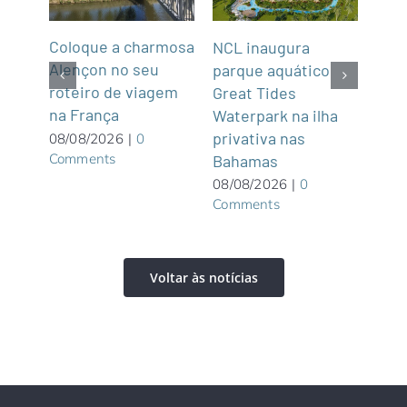
Coloque a charmosa
NCL inaugura
Abra
Alençon no seu
parque aquático
Not
roteiro de viagem
Great Tides
2
na França
ue é
Waterpark na ilha
07/0
Com
privativa nas
08/08/2026
|
0
Comments
Bahamas
08/08/2026
|
0
Comments
Voltar às notícias