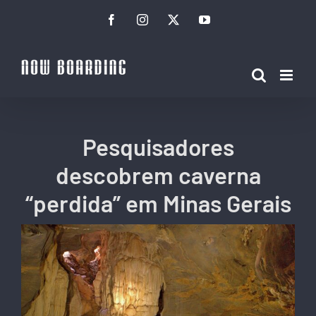
Ir
Facebook
Instagram
Twitter
YouTube
para
o
conteúdo
Pesquisadores
descobrem caverna
“perdida” em Minas Gerais