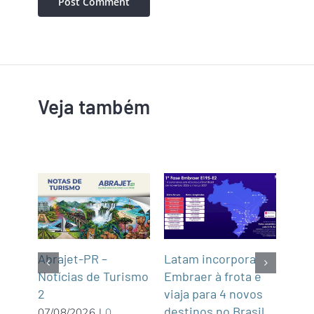
Veja também
Latam incorpora
Tur
gins
Abrajet-PR –
Embraer à frota e
Cas
Notícias de Turismo
viaja para 4 novos
Turí
2
destinos no Brasil
dist
07/08/2026
|
0