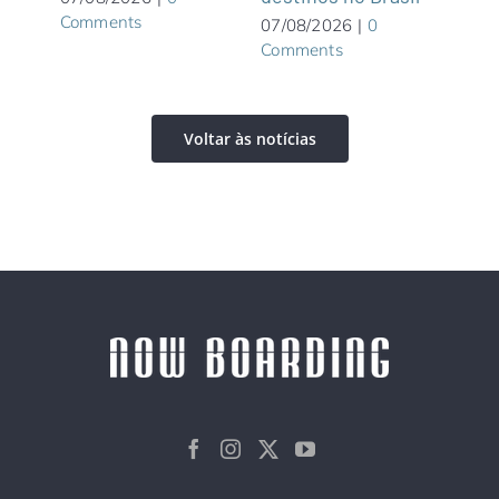
Comments
07/08/2026
|
0
06/0
Comments
Com
Voltar às notícias