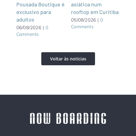
ula
Pousada Boutique é
asiática num
05/0
Com
exclusivo para
rooftop em Curitiba
adultos
05/08/2026
|
0
Comments
06/08/2026
|
0
Comments
Voltar às notícias