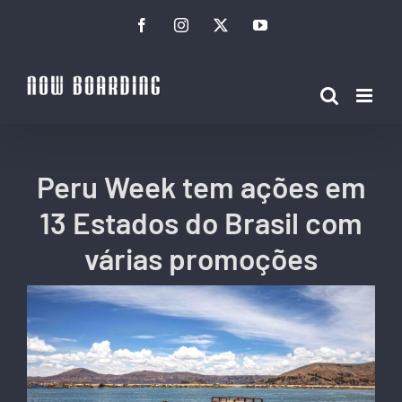
Ir
Facebook
Instagram
Twitter
YouTube
para
o
conteúdo
Peru Week tem ações em
13 Estados do Brasil com
várias promoções