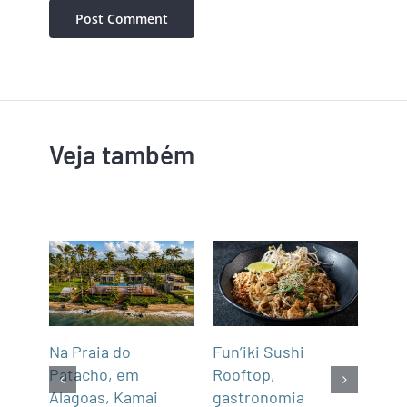
Veja também
Na Praia do
Fun’iki Sushi
Deg
após
Patacho, em
Rooftop,
em 
cas
Alagoas, Kamai
gastronomia
Esc