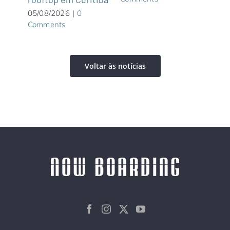
04/0
05/08/2026
|
0
Com
Comments
Voltar às notícias