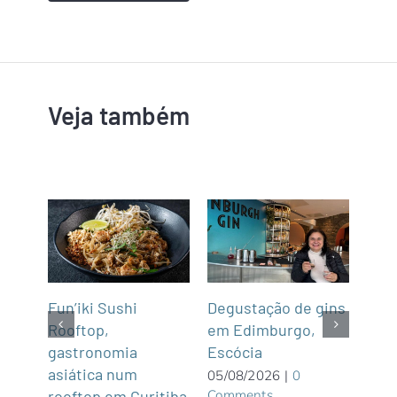
Veja também
Cru
Fun’iki Sushi
Degustação de gins
trav
Rooftop,
em Edimburgo,
Arg
gastronomia
Escócia
 são
lago
asiática num
05/08/2026
|
0
Comments
bos
rooftop em Curitiba