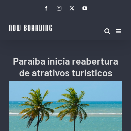
Ir
Facebook
Instagram
Twitter
YouTube
para
o
conteúdo
Paraíba inicia reabertura
de atrativos turísticos