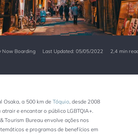
y
Now Boarding
Last Updated: 05/05/2022
2,4 min rea
al Osaka, a 500 km de
Tóquio
, desde 2008
a atrair e encantar o público LGBTQIA+.
& Tourism Bureau envolve ações nos
s temáticos e programas de benefícios em