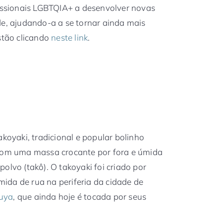
fissionais LGBTQIA+ a desenvolver novas
de, ajudando-a a se tornar ainda mais
stão clicando
neste link
.
akoyaki, tradicional e popular bolinho
 com uma massa crocante por fora e úmida
olvo (takô). O takoyaki foi criado por
ida de rua na periferia da cidade de
uya
, que ainda hoje é tocada por seus