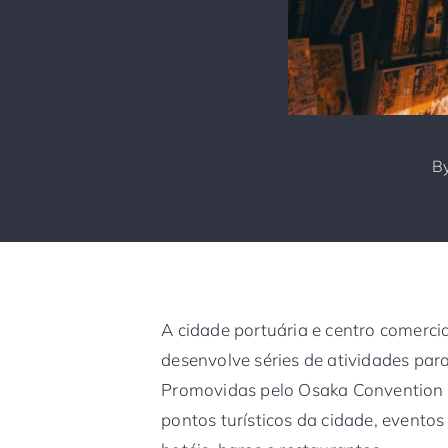
B
A cidade portuária e centro comerci
desenvolve séries de atividades par
Promovidas pelo Osaka Convention 
pontos turísticos da cidade, evento