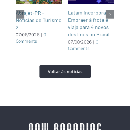
Latam incorpora
Tur
gins
Abrajet-PR –
Embraer à frota e
Cas
Notícias de Turismo
viaja para 4 novos
Turí
2
destinos no Brasil
dist
07/08/2026
|
0
Comments
07/08/2026
|
0
06/0
Comments
Com
Voltar às notícias