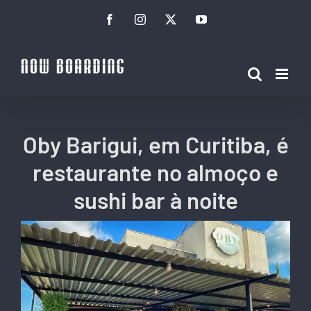
Ir
Facebook
Instagram
Twitter
YouTube
para
o
conteúdo
Oby Barigui, em Curitiba, é
restaurante no almoço e
sushi bar à noite