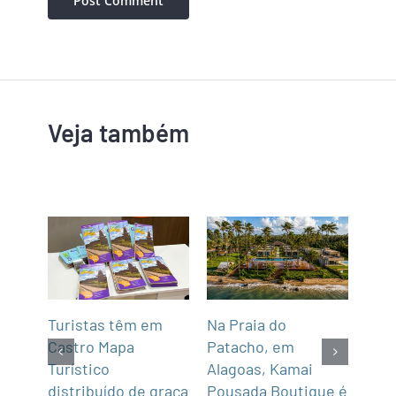
Veja também
mar
Turistas têm em
Na Praia do
Fun’
de,
Castro Mapa
Patacho, em
Roo
Sul
Turístico
Alagoas, Kamai
gas
distribuído de graça
Pousada Boutique é
asi