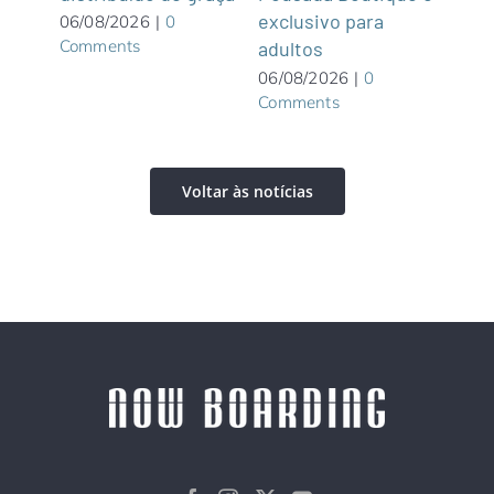
exclusivo para
roof
06/08/2026
|
0
Comments
adultos
05/0
Com
06/08/2026
|
0
Comments
Voltar às notícias