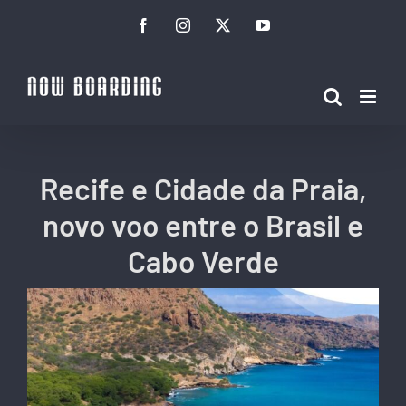
Ir
Facebook
Instagram
Twitter
YouTube
para
o
conteúdo
Recife e Cidade da Praia,
novo voo entre o Brasil e
Cabo Verde